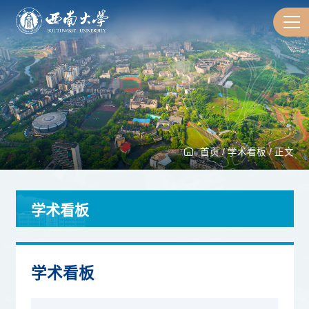
首页
/
学术看板
/
正文
学术看板
学术看板