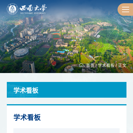
首页
/
学术看板
/
正文
学术看板
学术看板