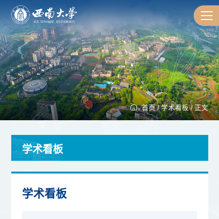
首页
/
学术看板
/
正文
学术看板
学术看板