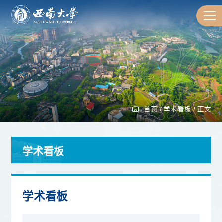
首页
/
学术看板
/
正文
学术看板
学术看板