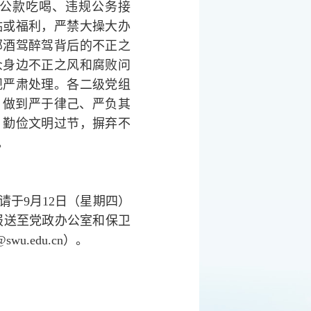
公款吃喝、违规公务接
贴或福利，严禁大操大办
部酒驾醉驾背后的不正之
众身边不正之风和腐败问
规严肃处理。各二级党组
，做到严于律己、严负其
，勤俭文明过节，摒弃不
。
于9月12日（星期四）
）报送至党政办公室和保卫
wu.edu.cn）。