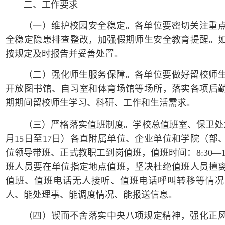
二、工作要求
（一）维护校园安全稳定。各单位要密切关注重
全稳定隐患排查整改，加强假期师生安全教育提醒。
按规定及时报告并妥善处置。
（二）强化师生服务保障。各单位要做好留校师
开放图书馆、自习室和体育场馆等场所，落实各项后
期期间留校师生学习、科研、工作和生活需求。
（三）严格落实值班制度。学校总值班室、保卫处2
月15日至17日）各直附属单位、企业单位和学院（部
位领导带班、正式教职工到岗值班，值班时间：8:30—12:00
班人员要在单位指定地点值班，坚决杜绝值班人员擅
值班、值班电话无人接听、值班电话呼叫转移等情况
人、能处理事、能调度情况、能报送信息。
（四）锲而不舍落实中央八项规定精神，强化正