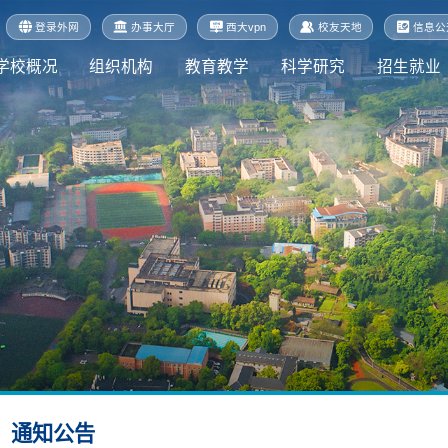
登录外网
办事大厅
西大vpn
校友天地
信息公
学校概况
组织机构
教育教学
科学研究
招生就业
通知公告