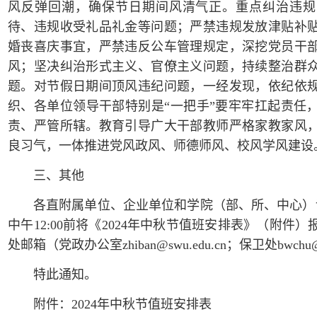
风反弹回潮，确保节日期间风清气正。重点纠治违规
待、违规收受礼品礼金等问题；严禁违规发放津贴补
婚丧喜庆事宜，严禁违反公车管理规定，深挖党员干
风；坚决纠治形式主义、官僚主义问题，持续整治群
题。对节假日期间顶风违纪问题，一经发现，依纪依
织、各单位领导干部特别是“一把手”要牢牢扛起责任
责、严管所辖。教育引导广大干部教师严格家教家风
良习气，一体推进党风政风、师德师风、校风学风建设
三、其他
各直附属单位、企业单位和学院（部、所、中心）请
中午12:00前将《2024年中秋节值班安排表》（附件
处邮箱（党政办公室zhiban@swu.edu.cn；保卫处bwchu@s
特此通知。
附件：2024年中秋节值班安排表