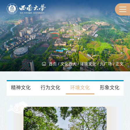
首页
/
文化西大
/
环境文化
/
九广场
/
正文
精神文化
行为文化
环境文化
形象文化