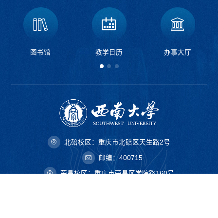
图书馆
教学日历
办事大厅
北碚校区：重庆市北碚区天生路2号
邮编：400715
荣昌校区：重庆市荣昌区学院路160号
邮编：402460