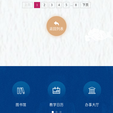
...
上页
1
2
3
4
5
8
下页
返回列表
图书馆
教学日历
办事大厅