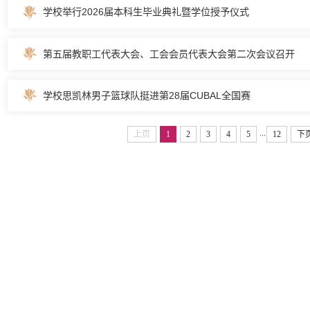
学校举行2026届本科生毕业典礼暨学位授予仪式
第五届教职工代表大会、工会会员代表大会第二次会议召开
学校思凯林男子篮球队挺进第28届CUBAL全国赛
...
上页
1
2
3
4
5
12
下