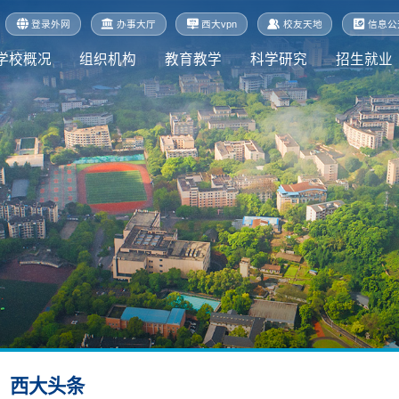
登录外网
办事大厅
西大vpn
校友天地
信息公
学校概况
组织机构
教育教学
科学研究
招生就业
西大头条