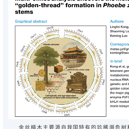
金丝楠木主要源自我国特有的珍稀濒危树种—