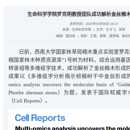
生命科学学院罗克明教授团队成功解析金丝楠
发布时间：2026年05月08日 18:14
来源：
生命科学学院
| 文字：
孔令飞、宋琴
编辑：
雷四维
| 审核：
王薇、蒋寒、唐雪梅、曲存
日前，西南大学国家林草局楠木重点实验室罗克
楠国家林木种质资源库”1号树为材料，综合运用基
转录组等多维组学技术，成功解析了金丝楠木形成
成果以《多维组学分析揭示桢楠树干中金丝形成的分子
omics analysis uncovers the molecular basis of ‘Golde
Phoebe zhennan stems）为题，发表于国际
（Cell Reports）。