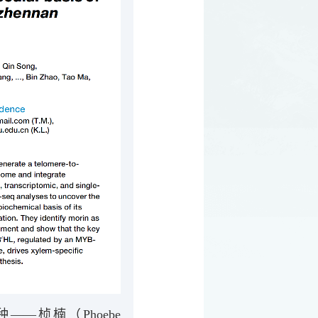
—桢楠（Phoebe