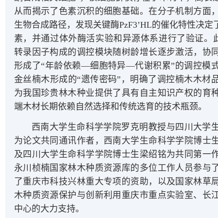
从而揭示了色素沉积的细胞基础。在分子机制方面
生物合成路径，发现关键酶PzF3’HL的催化特性决
素，并通过体外酶活实验和异源体系进行了验证。此外
转录因子构成的调控模块随树龄增长逐步激活，协
形成了“年龄依赖—细胞特异—代谢积累”的调控模
金丝楠木形成的“遗传密码”，明确了调控楠木木材
为我国珍贵林木种业提供了具有自主知识产权的育
端木材长期依赖自然选择和传统选育的技术瓶颈。
西南大学生命科学学院罗克明教授与四川大学
为论文共同通讯作者，西南大学生命科学学院博士
及四川大学生命科学学院博士生梁绍铭为共同第一
永川桢楠国家林木种质资源库的多位工作人员参与
了重庆市科技兴林重大专项的资助，以及国家林草
木种质资源保护与创新利用重庆市重点实验室、长
中心的大力支持。