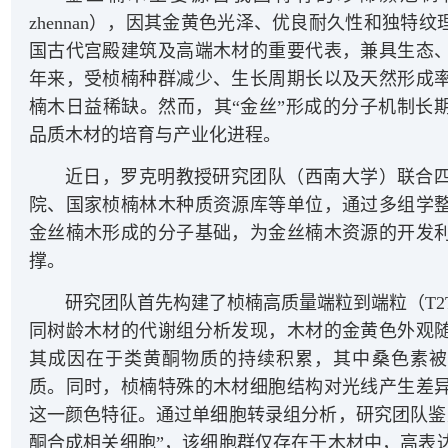
zhennan），因其金黄色光泽、优良耐久性和独特纹
国古代宫殿建筑及高端木材的重要代表，兼具生态
年来，受桢楠种群减少、生长周期长以及天然形成
楠木日益稀缺。然而，其“金丝”形成的分子机制长
品质木材的培育与产业化进程。
近日，罗克明教授研究团队（西南大学）联合
院、国家桢楠林木种质资源库等单位，通过多组学
金丝楠木形成的分子基础，为金丝楠木资源的开发
撑。
研究团队首先构建了桢楠高质量端粒到端粒（T2
同树龄木材的代谢组分析发现，木材的金黄色外观
其成因在于类黄酮物质的持续积累，其中桑色素被
质。同时，桢楠特殊的木材细胞结构对光线产生差
这一颜色特征。通过单细胞转录组分析，研究团队鉴
酮合成相关细胞”，该细胞群仅存在于木材中，高表