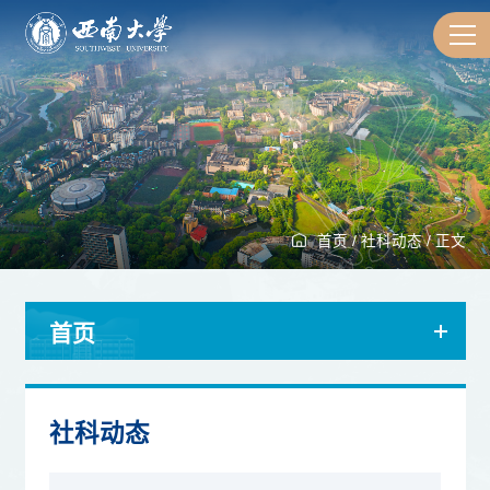
首页
/
社科动态
/
正文
首页
社科动态