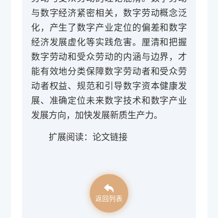
与数字经济紧密相关，数字劳动概念泛
化，产生了数字产业定位的偏差和数字
经济发展虚化等实践危害。厘清和把握
数字劳动和受众劳动的内涵与边界，才
能有效地分类保障数字劳动者和受众劳
动者权益、规范和引导数字资本健康发
展、准确定位未来数字技术和数字产业
发展方向，加快发展新质生产力。
扩展阅读：
论文链接
返回列表