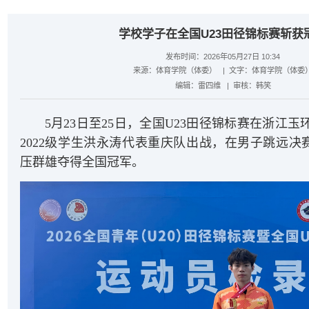
学校学子在全国U23田径锦标赛斩获
发布时间：2026年05月27日 10:34
来源：
体育学院（体委）
| 文字：
体育学院（体委
编辑：
雷四维
| 审核：
韩笑
5月23日至25日，全国U23田径锦标赛在浙江
2022级学生洪永涛代表重庆队出战，在男子跳远决赛
压群雄夺得全国冠军。