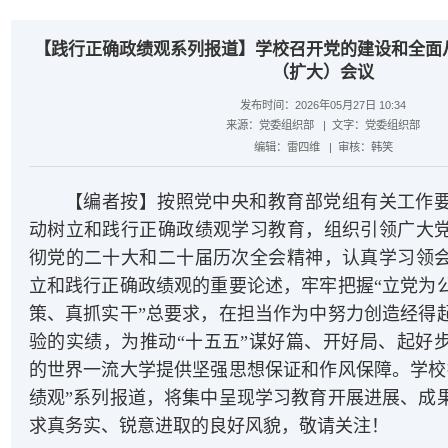
【践行正确政绩观系列报道】学校召开党的建设和全面
（扩大）会议
发布时间：2026年05月27日 10:34
来源：
党委组织部
| 文字：
党委组织部
编辑：
雷四维
| 审核：
韩笑
【编者按】按照党中央和教育部党组有关工作
动树立和践行正确政绩观学习教育，组织引领广大
彻党的二十大和二十届历次全会精神，认真学习领
立和践行正确政绩观的重要论述，牢牢把握“立党为
策、真抓实干”总要求，在担当作为中努力创造经得
验的实绩，为推动“十五五”谋好篇、开好局、起好
的世界一流大学提供坚强思想保证和作风保障。学校
绩观”系列报道，将集中呈现学习教育开展进展、成
求真务实、锐意进取的良好风貌，敬请关注！