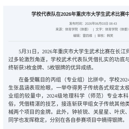
学校代表队在2026年重庆市大学生武术比赛中
发布时间：2026年06月03日 08:43
来源：
体育学院（体委）
| 文字：
体育学院（体委
编辑：
雷四维
| 审核：
韩笑
5月31日，2026年重庆市大学生武术比赛在长
过多轮激烈角逐，学校武术代表队凭借扎实的功底
终斩获3枚金牌、5枚银牌的优异成绩。
在备受瞩目的丙组（专业组）比拼中，学校202
生张昌涵表现抢眼，一举夺得男子传统各式规定太
业组的较量中，2024级地理科学（师范）专业本
俗，凭借精湛的技艺，接连斩获甲组女子传统其他
械两个项目的金牌。此外，钟祯锐、关星星、叶庆
同学也发挥稳定，分别在各自参赛项目中摘得银牌。