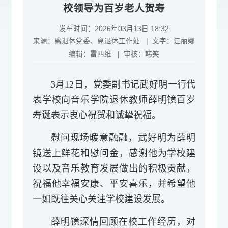
校领导为百岁老人贺寿
发布时间：2026年03月13日 18:32
来源：
离退休党委、离退休工作处
| 文字：
江丽娜
编辑：
雷四维
| 审核：
韩笑
3月12日，党委副书记武好明一行代
表学校向音乐学院退休教师薛明镜百岁
寿诞表示衷心祝贺和诚挚祝福。
慰问现场暖意融融，武好明为
薛明
镜
送上鲜花和慰问金，感谢他为学校建
设以及
音乐教育发展
做出的积极贡献，
祝福他幸福安康、平安喜乐，并希望他
一如既往关心关注学校建设发展。
薛明镜深情回顾在校工作经历，对