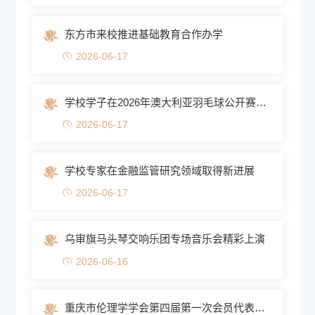
东方市来校推进基础教育合作办学
2026-06-17
学校学子在2026年澳大利亚羽毛球公开赛斩获冠军
2026-06-17
学校专家在金融监管研究领域取得新进展
2026-06-17
乌审旗马头琴交响乐团专场音乐会精彩上演
2026-06-16
重庆市伦理学学会第四届第一次会员代表大会暨学术年会在学校召开