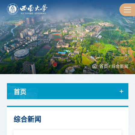
首页
/
综合新闻
首页
综合新闻